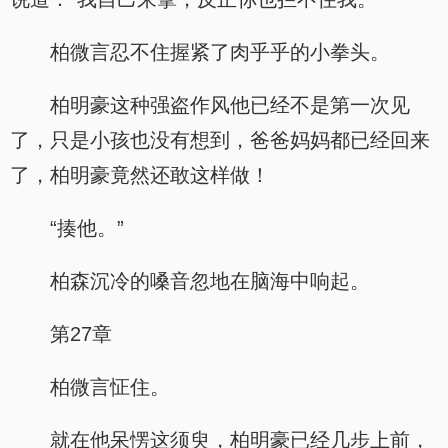
柏微言忍不住握紧了肉乎乎的小拳头。
柏明豪这种强盗作风他已经不是第一次见
了，只是小孩也没有想到，爸爸妈妈都已经回来
了，柏明豪竟然还敢这样做！
“揍他。”
柏森沉冷的嗓音忽地在脑海中响起。
第27章
柏微言怔住。
就在他呆愣这须臾，柏明豪已经几步上前，