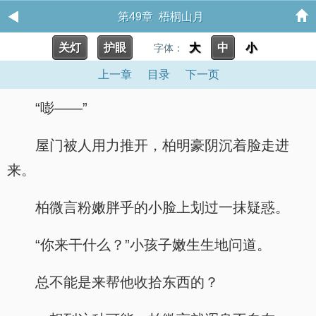
第49章 梧桐山月
关灯
护眼
大
中
小
字体：
上一章
目录
下一页
“嘭——”
屋门被人用力推开，柏明豪阴沉着脸走进
来。
柏微言粉嫩胖乎的小脸上划过一抹疑惑。
“你来干什么？”小孩子嫩生生地问道。
总不能是来帮他收拾东西的？