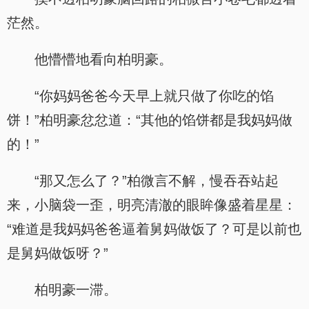
茫然。
他懵懵地看向柏明豪。
“你妈妈爸爸今天早上就只做了你吃的馅
饼！”柏明豪忿忿道：“其他的馅饼都是我妈妈做
的！”
“那又怎么了？”柏微言不解，慢吞吞站起
来，小脑袋一歪，明亮清澈的眼眸像盛着星星：
“难道是我妈妈爸爸逼着舅妈做饭了？可是以前也
是舅妈做饭呀？”
柏明豪一滞。