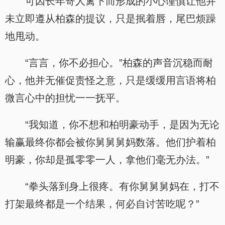
可因长年寄人篱下而形成的小心谨慎让他并
未立即遵从柏森的提议，只是抿着唇，尾巴烦躁
地甩动。
“言言，你不必担心。”柏森的声音沉稳而耐
心，他并无催促责怪之意，只是缓缓用言语将柏
微言心中的担忧一一抚平。
“我知道，你不想和柏明豪动手，是因为无论
输赢最终你都会被你舅舅舅妈数落。他们护着柏
明豪，你却是孤零零一人，拿他们毫无办法。”
“拳头落到身上很疼。有你舅舅舅妈在，打不
打架最终都是一个结果，何必自讨苦吃呢？”