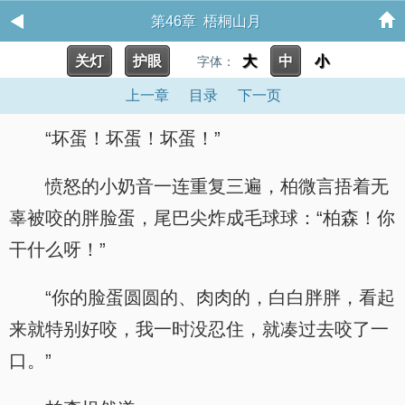
第46章 梧桐山月
关灯
护眼
大
中
小
字体：
上一章
目录
下一页
“坏蛋！坏蛋！坏蛋！”
愤怒的小奶音一连重复三遍，柏微言捂着无
辜被咬的胖脸蛋，尾巴尖炸成毛球球：“柏森！你
干什么呀！”
“你的脸蛋圆圆的、肉肉的，白白胖胖，看起
来就特别好咬，我一时没忍住，就凑过去咬了一
口。”