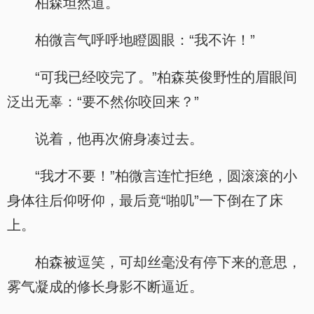
柏森坦然道。
柏微言气呼呼地瞪圆眼：“我不许！”
“可我已经咬完了。”柏森英俊野性的眉眼间
泛出无辜：“要不然你咬回来？”
说着，他再次俯身凑过去。
“我才不要！”柏微言连忙拒绝，圆滚滚的小
身体往后仰呀仰，最后竟“啪叽”一下倒在了床
上。
柏森被逗笑，可却丝毫没有停下来的意思，
雾气凝成的修长身影不断逼近。