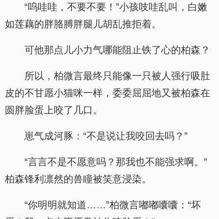
“呜哇哇，不要不要！”小孩吱哇乱叫，白嫩
如莲藕的胖胳膊胖腿儿胡乱推拒着。
可他那点儿小力气哪能阻止铁了心的柏森？
所以，柏微言最终只能像一只被人强行吸肚
皮的不甘愿小猫咪一样，委委屈屈地又被柏森在
圆胖脸蛋上咬了几口。
崽气成河豚：“不是说让我咬回去吗？”
“言言不是不愿意吗？那我也不能强求啊。”
柏森锋利凛然的兽瞳被笑意浸染。
“你明明就知道……”柏微言嘟嘟囔囔：“坏