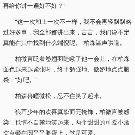
再给你讲一遍好不好？”
“这一次和上一次不一样，我不会再轻飘飘略
过好多事，我全部都讲出来，言言，我们说不定
真能在其中找到什么端倪呢。”柏森温声哄道。
柏微言眨着卷翘羽睫瞅了他一会儿，在柏森
面色越来越紧张时，终于勉强地、傲娇地点点脑
袋：“好吧。”
柏森兽瞳微松，忍不住笑了起来。
狼耳少年的欢喜真挚而无掩饰，柏微言被感
染，也情不自禁地笑起来，两个甜甜的可爱小酒
窝点缀在圆乎乎脸蛋上，煞是可爱。