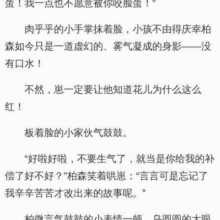
蛋！我一点也不愿意被你咬脸蛋！”
肉乎乎的小手掌抹着脸，小孩不由得庆幸柏
森如今只是一道虚幻的、雾气凝成的身影——没
有口水！
不然，崽一定要让他知道花儿为什么这么
红！
板着脸的小家伙气鼓鼓。
“好啦好啦，不要生气了，就当是你给我的补
偿了好不好？”柏森笑着哄崽：“言言可是忘记了
我辛辛苦苦才改出来的故事呢。”
柏微言气鼓鼓的小表情一顿，乌圆圆的大眼