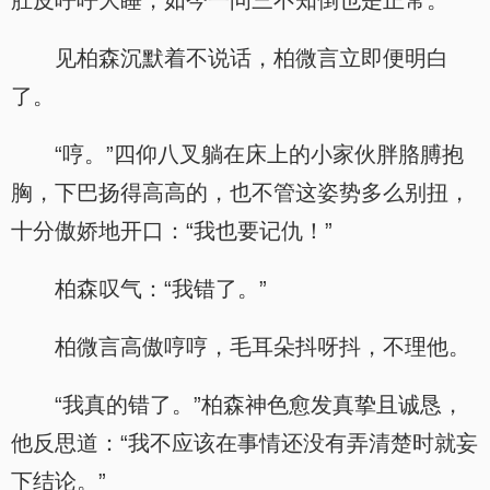
肚皮呼呼大睡，如今一问三不知倒也是正常。
见柏森沉默着不说话，柏微言立即便明白
了。
“哼。”四仰八叉躺在床上的小家伙胖胳膊抱
胸，下巴扬得高高的，也不管这姿势多么别扭，
十分傲娇地开口：“我也要记仇！”
柏森叹气：“我错了。”
柏微言高傲哼哼，毛耳朵抖呀抖，不理他。
“我真的错了。”柏森神色愈发真挚且诚恳，
他反思道：“我不应该在事情还没有弄清楚时就妄
下结论。”