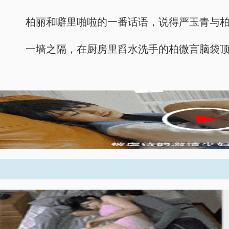
柏丽和噼里啪啦的一番话语，说得严玉青与
一墙之隔，在厨房里舀水洗手的柏微言脑袋
x
x