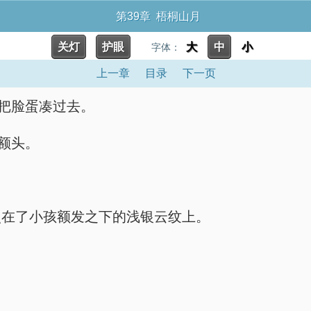
第39章 梧桐山月
关灯
护眼
大
中
小
字体：
上一章
目录
下一页
地把脸蛋凑过去。
额头。
点在了小孩额发之下的浅银云纹上。