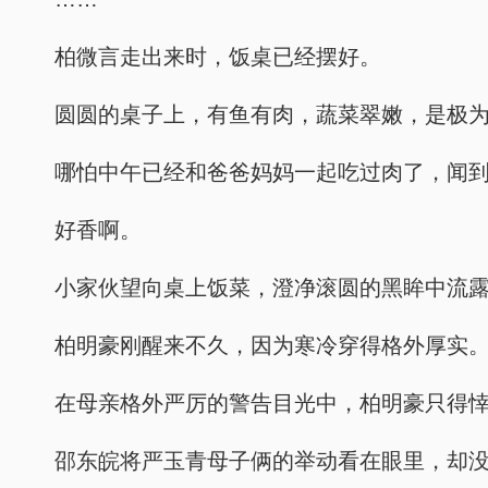
柏微言走出来时，饭桌已经摆好。
圆圆的桌子上，有鱼有肉，蔬菜翠嫩，是极
哪怕中午已经和爸爸妈妈一起吃过肉了，闻
好香啊。
小家伙望向桌上饭菜，澄净滚圆的黑眸中流
柏明豪刚醒来不久，因为寒冷穿得格外厚实
在母亲格外严厉的警告目光中，柏明豪只得
邵东皖将严玉青母子俩的举动看在眼里，却