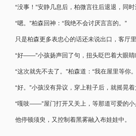
“没事！”安静几息后，柏微言往后退退，同
“嗯。”柏森回神：“我绝不会讨厌言言的。”
只是柏森更多表忠心的话还未说出口，客厅里
“好——”小孩扬声回了句，扭头眨巴着大眼睛
“这次就先不去了。”柏森道：“我在屋里等你。
“好。”小孩没有异议，穿上鞋子后，就摇晃
“嘎吱——”屋门打开又关上，等那道可爱的
他停顿须臾，又控制着黑雾融入布娃娃中。
……