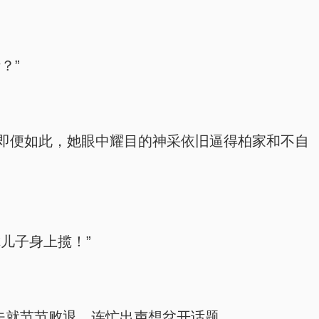
？”
即便如此，她眼中耀目的神采依旧逼得柏家和不自
儿子身上揽！”
夫就节节败退，连忙出声想岔开话题。