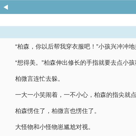
“柏森，你以后帮我穿衣服吧！”小孩兴冲冲
“想得美。”柏森伸出修长的手指就要去点小孩
柏微言连忙去躲。
一大一小笑闹着，一不小心，柏森的指尖就
柏森愣住了，柏微言也愣住了。
大怪物和小怪物崽尴尬对视。