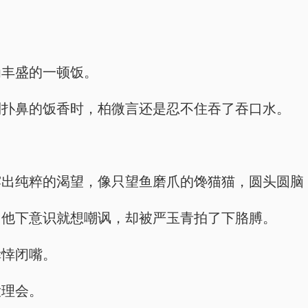
为丰盛的一顿饭。
到扑鼻的饭香时，柏微言还是忍不住吞了吞口水。
露出纯粹的渴望，像只望鱼磨爪的馋猫猫，圆头圆脑
。他下意识就想嘲讽，却被严玉青拍了下胳膊。
悻悻闭嘴。
没理会。