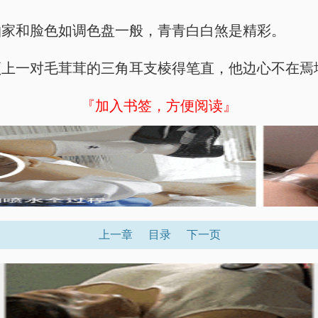
柏家和脸色如调色盘一般，青青白白煞是精彩。
顶上一对毛茸茸的三角耳支棱得笔直，他边心不在焉
『加入书签，方便阅读』
上一章
目录
下一页