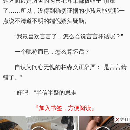
这方面最是厉害的两只毛耳朵都被帽子“镇压”
了……所以，没得到确切证据的小孩只能凭那一
点说不清道不明的端倪疑头疑脑。
“我最喜欢言言了，怎么会说言言坏话呢？”
一个昵称而已，怎么算坏话？
自认为问心无愧的柏森义正辞严：“是言言猜
错了。”
“好吧。”半信半疑的崽走
『加入书签，方便阅读』
x