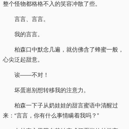
整个怪物都格格不入的笑容冲散了些。
言言、言言。
我的言言。
柏森口中默念几遍，就仿佛含了蜂蜜一般，
心尖泛起甜意。
诶——不对！
坏蛋崽别想转移我的注意力。
柏森一下子从奶娃娃的甜言蜜语中清醒过
来：“言言，你有什么事情瞒着我吗？”