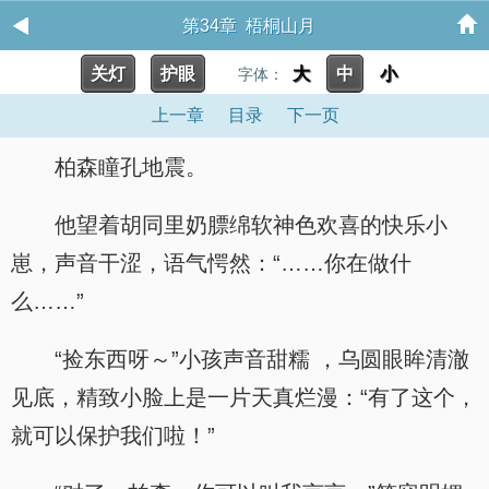
第34章 梧桐山月
关灯
护眼
大
中
小
字体：
上一章
目录
下一页
柏森瞳孔地震。
他望着胡同里奶膘绵软神色欢喜的快乐小
崽，声音干涩，语气愕然：“……你在做什
么……”
“捡东西呀～”小孩声音甜糯 ，乌圆眼眸清澈
见底，精致小脸上是一片天真烂漫：“有了这个，
就可以保护我们啦！”