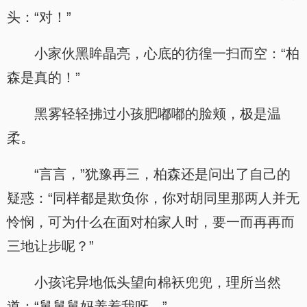
头：“对！”
小家伙黑眸晶亮，心底的彷徨一扫而空：“柏
森是真的！”
黑雾轻轻拂过小孩肥嘟嘟的脸颊，极是温
柔。
“言言，”犹豫再三，柏森还是问出了自己的
疑惑：“同样都是欺负你，你对胡同里那两人并无
怜悯，可为什么在面对柏家人时，要一而再再而
三地让步呢？”
小孩诧异地低头望向棉袄兜兜，理所当然
道：“舅舅舅妈养着我呀。”