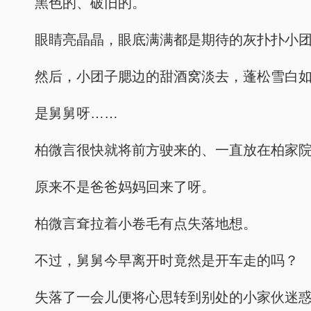
黑色的、破旧的。
眼睛亮晶晶，眼底满满都是期待的灰扑扑小
然后，小团子腮边的甜酒窝淡去，蓬松雪白
是舅舅呀……
柏微言很快就将前方驶来的、一直放在柏家
原来不是爸爸妈妈回来了呀。
柏微言耷拉着小卷毛有点失落地想。
不过，舅舅今早离开时竟然是开车走的吗？
失落了一会儿便将心思转到别处的小家伙迷