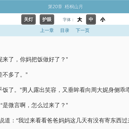
第20章 梧桐山月
关灯
护眼
大
中
小
字体：
上一章
目录
下一页
妮来了，你妈把饭做好了？”
差不多了。”
乎饭了。”男人露出笑容，又垂眸看向周大妮身侧乖
“是微言啊，怎么过来了？”
说道：“我过来看看爸爸妈妈这几天有没有寄东西过