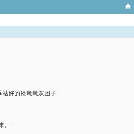
乖站好的矮墩墩灰团子。
来。”