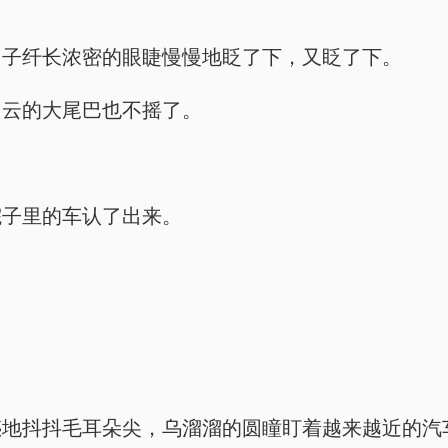
团子纤长浓密的眼睫慢慢地眨了下，又眨了下。
如云的大尾巴也不摇了。
院子里的车认了出来。
惑地抖抖毛耳朵尖，乌溜溜的圆瞳盯着越来越近的汽