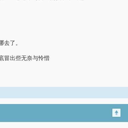
哪去了。
底冒出些无奈与怜惜