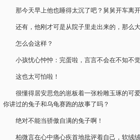
那今天早上他也睡得太沉了吧？舅舅开车离
还有，他刚才可是从院子里走出来的，那么
怎么会这样？
小孩忧心忡忡：完蛋啦，言言不会在不知不
这也太可怕啦！
很懂得居安思危的崽板着一张粉雕玉琢的可
你讲过的兔子和乌龟赛跑的故事了吗？
绝对不能当骄傲自满的兔子啊！
柏微言在心中痛心疾首地批评着自己，软绒